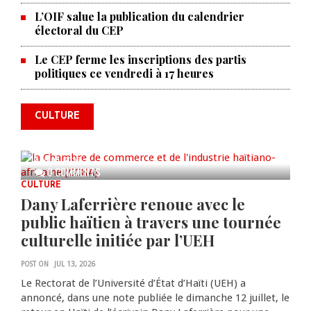
L’OIF salue la publication du calendrier
électoral du CEP
La Chambre de commerce et de
Le CEP ferme les inscriptions des partis
politiques ce vendredi à 17 heures
l'industrie haïtiano-africaine
annonce des activités pour
commémorer le 235e
CULTURE
anniversaire de la cérémonie du
Bois Caïman
AUG 05, 2026
0 COMMENTS
CULTURE
Dany Laferrière renoue avec le
public haïtien à travers une tournée
culturelle initiée par l’UEH
POST ON
JUL 13, 2026
Le Rectorat de l’Université d’État d’Haïti (UEH) a
annoncé, dans une note publiée le dimanche 12 juillet, le