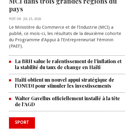
MCI dans trois grandes régions du
pays
POST ON
JUL 23, 2026
Le Ministère du Commerce et de l’Industrie (MCI) a
publié, ce mois-ci, les résultats de la deuxième cohorte
du Programme d’Appui à l’Entrepreneuriat Féminin
(PAEF).
La BRH salue le ralentissement de l’inflation et
la stabilité du taux de change en Haïti
Haïti obtient un nouvel appui stratégique de
l'ONUDI pour stimuler les investissements
Walter Gavellus officiellement installé à la tête
de l’AGD
SPORT
Le Violette AC lance sa campagne
caribéenne face à Defence Force