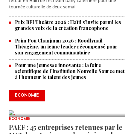
retour en Haïti de l’écrivain Dany Laferrière pour une
tournée culturelle de deux semai
Prix RFI Théâtre 2026 : Haïti s’invite parmi les
grandes voix de la création francophone
Prim Pou Chanjman 2026 : Roodlynail
Théagène, un jeune leader récompensé pour
son engagement communautaire
Pour une jeunesse innovante : la foire
scientifique de l’Institution Nouvelle Source met
à l’honneur le talent des jeunes
Produire le savoir pour
transformer Haïti : BRH lance la
2ᵉ édition de ses Journées
ECONOMIE
scientifiques
JUL 23, 2026
0 COMMENTS
ECONOMIE
PAEF : 45 entreprises retenues par le