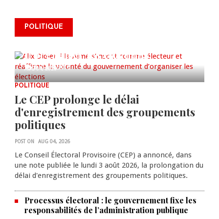
Alix Didier Fils-Aimé s’inscrit
POLITIQUE
comme électeur et réaffirme la
volonté du gouvernement
d’organiser les élections
0 COMMENTS
AUG 04, 2026
POLITIQUE
Le CEP prolonge le délai
d'enregistrement des groupements
politiques
POST ON
AUG 04, 2026
Le Conseil Électoral Provisoire (CEP) a annoncé, dans
une note publiée le lundi 3 août 2026, la prolongation du
délai d'enregistrement des groupements politiques.
Processus électoral : le gouvernement fixe les
responsabilités de l’administration publique