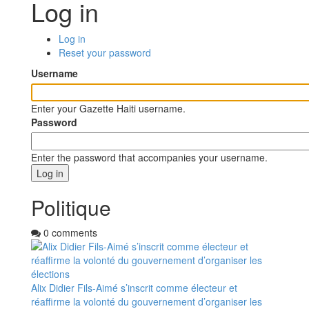
Log in
Log in
(active
Primary
Reset your password
tab)
tabs
Username
Enter your Gazette Haiti username.
Password
Enter the password that accompanies your username.
Politique
0 comments
Alix Didier Fils-Aimé s’inscrit comme électeur et
réaffirme la volonté du gouvernement d’organiser les