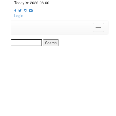
Today is:
2026-08-06
Login
t
Toggle
navigation
earch