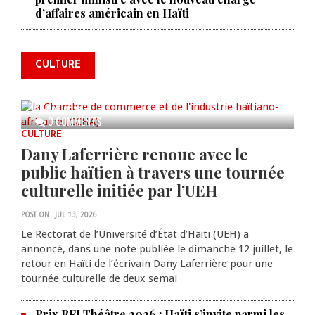
La Chambre de commerce et de
d’affaires américain en Haïti
l'industrie haïtiano-africaine
annonce des activités pour
commémorer le 235e
CULTURE
anniversaire de la cérémonie du
Bois Caïman
AUG 05, 2026
0 COMMENTS
CULTURE
Dany Laferrière renoue avec le
public haïtien à travers une tournée
culturelle initiée par l’UEH
POST ON
JUL 13, 2026
Le Rectorat de l’Université d’État d’Haïti (UEH) a
annoncé, dans une note publiée le dimanche 12 juillet, le
retour en Haïti de l’écrivain Dany Laferrière pour une
tournée culturelle de deux semai
Prix RFI Théâtre 2026 : Haïti s’invite parmi les