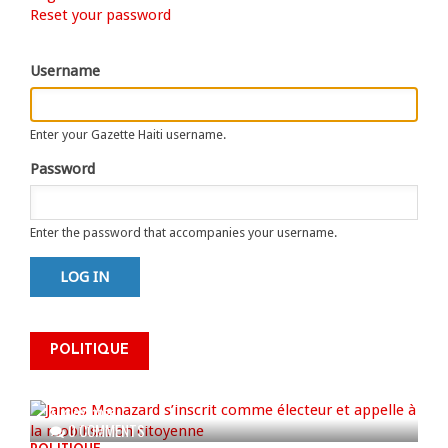
Primary
Reset your password
tab)
tabs
Username
Enter your Gazette Haiti username.
Password
Enter the password that accompanies your username.
James Monazard s’inscrit comme
POLITIQUE
électeur et appelle à la
mobilisation citoyenne
AUG 07, 2026
0 COMMENTS