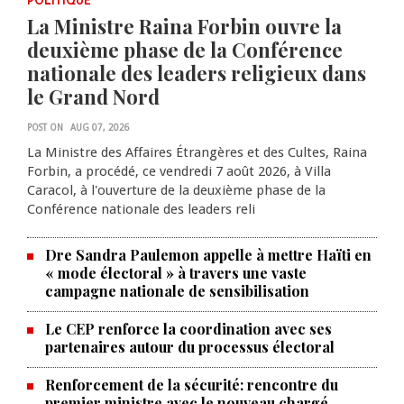
POLITIQUE
La Ministre Raina Forbin ouvre la
deuxième phase de la Conférence
nationale des leaders religieux dans
le Grand Nord
POST ON
AUG 07, 2026
La Ministre des Affaires Étrangères et des Cultes, Raina
Forbin, a procédé, ce vendredi 7 août 2026, à Villa
Caracol, à l'ouverture de la deuxième phase de la
Conférence nationale des leaders reli
Dre Sandra Paulemon appelle à mettre Haïti en
« mode électoral » à travers une vaste
campagne nationale de sensibilisation
Le CEP renforce la coordination avec ses
partenaires autour du processus électoral
Renforcement de la sécurité: rencontre du
premier ministre avec le nouveau chargé