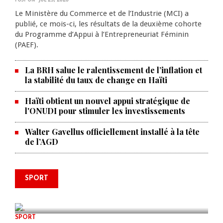
Le Ministère du Commerce et de l’Industrie (MCI) a
publié, ce mois-ci, les résultats de la deuxième cohorte
du Programme d’Appui à l’Entrepreneuriat Féminin
(PAEF).
La BRH salue le ralentissement de l’inflation et
la stabilité du taux de change en Haïti
Haïti obtient un nouvel appui stratégique de
l'ONUDI pour stimuler les investissements
Walter Gavellus officiellement installé à la tête
de l’AGD
Le père de la légende argentine
SPORT
Lionel Messi est décédé à 68 ans
AUG 08, 2026
0 COMMENTS
SPORT