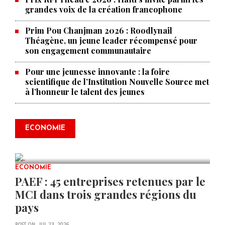
grandes voix de la création francophone
Prim Pou Chanjman 2026 : Roodlynail
Théagène, un jeune leader récompensé pour
son engagement communautaire
Pour une jeunesse innovante : la foire
scientifique de l’Institution Nouvelle Source met
à l’honneur le talent des jeunes
Produire le savoir pour
transformer Haïti : BRH lance la
2ᵉ édition de ses Journées
ECONOMIE
scientifiques
JUL 23, 2026
0 COMMENTS
ECONOMIE
PAEF : 45 entreprises retenues par le
MCI dans trois grandes régions du
pays
POST ON
JUL 23, 2026