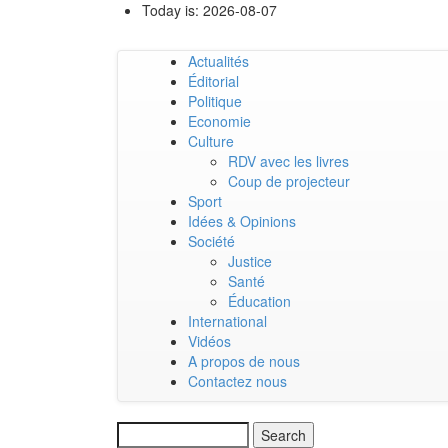
Skip
Today is:
2026-08-07
to
main
Actualités
content
Main
Éditorial
Politique
navigation
Economie
Culture
RDV avec les livres
Coup de projecteur
Sport
Idées & Opinions
Société
Justice
Santé
Éducation
International
Vidéos
A propos de nous
Contactez nous
Search