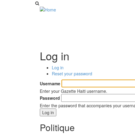
Log in
Log in
(active
Primary
Reset your password
tab)
tabs
Username
Enter your Gazette Haiti username.
Password
Enter the password that accompanies your usern
Politique