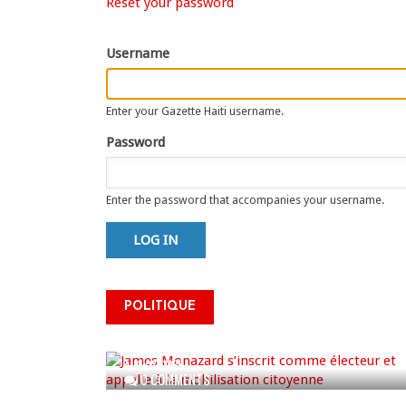
Primary
Reset your password
tab)
tabs
Username
Enter your Gazette Haiti username.
Password
Enter the password that accompanies your username.
James Monazard s’inscrit
POLITIQUE
comme électeur et appelle à
la mobilisation citoyenne
AUG 07, 2026
0 COMMENTS