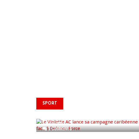
Le Violette AC lance sa
SPORT
campagne caribéenne face à
Defence Force
AUG 04, 2026
0 COMMENTS