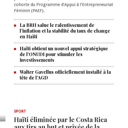
cohorte du Programme d’Appui à l’Entrepreneuriat
Féminin (PAEF).
La BRH salue le ralentissement de
l’inflation et la stabilité du taux de change
en Haïti
Haïti obtient un nouvel appui stratégique
de l'ONUDI pour stimuler les
investissements
Walter Gavellus officiellement installé à la
tête de l’AGD
SPORT
Haïti éliminée par le Costa Rica
aux tirs au but et privée de la