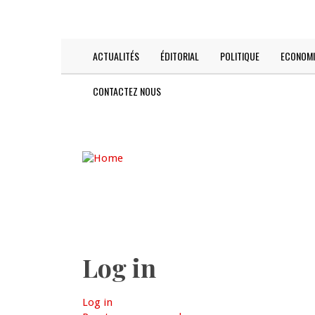
Skip
TODAY IS:
2026-08-08
to
main
content
ACTUALITÉS
ÉDITORIAL
POLITIQUE
ECONOMI
Main
navigation
CONTACTEZ NOUS
Log in
Log in
(active