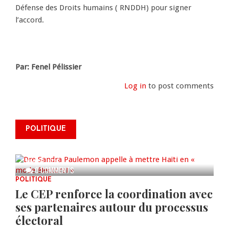
Défense des Droits humains ( RNDDH) pour signer
l’accord.
Par: Fenel Pélissier
Log in
to post comments
Dre Sandra Paulemon appelle à
mettre Haïti en « mode électoral
POLITIQUE
» à travers une vaste campagne
nationale de sensibilisation
AUG 06, 2026
0 COMMENTS
POLITIQUE
Le CEP renforce la coordination avec
ses partenaires autour du processus
électoral