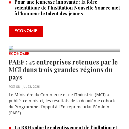
Pour une jeunesse innovante : la foire
scientifique de l’Institution Nouvelle Source met
à l’honneur le talent des jeunes
Produire le savoir pour
transformer Haïti : BRH lance la
2ᵉ édition de ses Journées
ECONOMIE
scientifiques
JUL 23, 2026
0 COMMENTS
ECONOMIE
PAEF : 45 entreprises retenues par le
MCI dans trois grandes régions du
pays
POST ON
JUL 23, 2026
Le Ministère du Commerce et de l’Industrie (MCI) a
publié, ce mois-ci, les résultats de la deuxième cohorte
du Programme d’Appui à l’Entrepreneuriat Féminin
(PAEF).
La BRH salue le ralentissement de l’inflation et