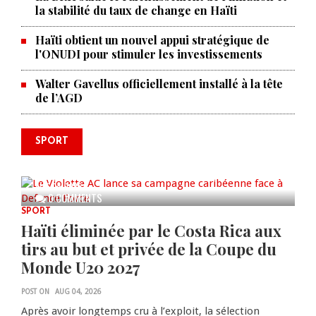
la stabilité du taux de change en Haïti
Haïti obtient un nouvel appui stratégique de
l'ONUDI pour stimuler les investissements
Walter Gavellus officiellement installé à la tête
de l’AGD
SPORT
Le Violette AC lance sa campagne
caribéenne face à Defence Force
AUG 04, 2026
0 COMMENTS
SPORT
Haïti éliminée par le Costa Rica aux
tirs au but et privée de la Coupe du
Monde U20 2027
POST ON
AUG 04, 2026
Après avoir longtemps cru à l’exploit, la sélection