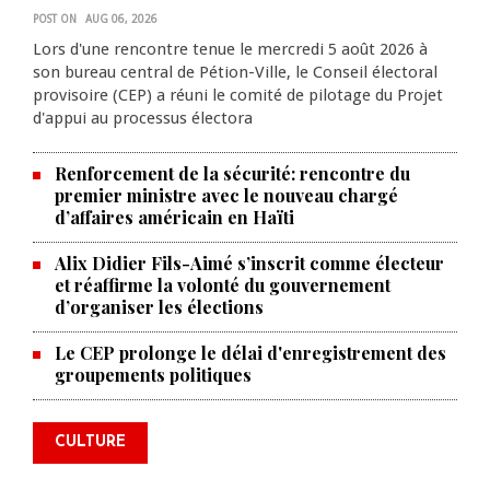
POST ON
AUG 06, 2026
Lors d'une rencontre tenue le mercredi 5 août 2026 à
son bureau central de Pétion-Ville, le Conseil électoral
provisoire (CEP) a réuni le comité de pilotage du Projet
d'appui au processus électora
Renforcement de la sécurité: rencontre du
premier ministre avec le nouveau chargé
d’affaires américain en Haïti
Alix Didier Fils-Aimé s’inscrit comme électeur
et réaffirme la volonté du gouvernement
d’organiser les élections
La Chambre de commerce et de
Le CEP prolonge le délai d'enregistrement des
groupements politiques
l'industrie haïtiano-africaine
annonce des activités pour
commémorer le 235e
CULTURE
anniversaire de la cérémonie du
Bois Caïman