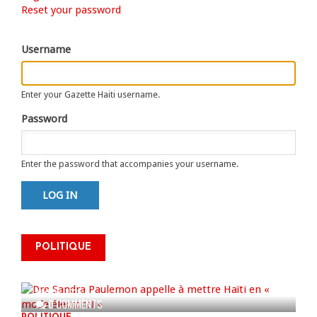
Primary
Reset your password
tab)
tabs
Username
Enter your Gazette Haiti username.
Password
Enter the password that accompanies your username.
Dre Sandra Paulemon appelle à
mettre Haïti en « mode électoral
POLITIQUE
» à travers une vaste campagne
nationale de sensibilisation
AUG 06, 2026
0 COMMENTS