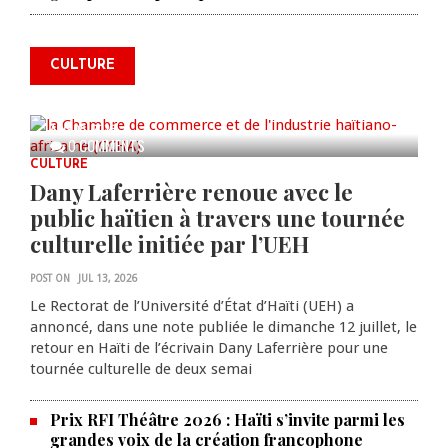
l'industrie haïtiano-africaine
annonce des activités pour
commémorer le 235e
CULTURE
anniversaire de la cérémonie du
Bois Caïman
AUG 05, 2026
0 COMMENTS
CULTURE
Dany Laferrière renoue avec le
public haïtien à travers une tournée
culturelle initiée par l’UEH
POST ON
JUL 13, 2026
Le Rectorat de l’Université d’État d’Haïti (UEH) a
annoncé, dans une note publiée le dimanche 12 juillet, le
retour en Haïti de l’écrivain Dany Laferrière pour une
tournée culturelle de deux semai
Prix RFI Théâtre 2026 : Haïti s’invite parmi les
grandes voix de la création francophone