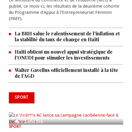
Le Ministère du Commerce et de l’Industrie (MCI) a
publié, ce mois-ci, les résultats de la deuxième cohorte
du Programme d’Appui à l’Entrepreneuriat Féminin
(PAEF).
La BRH salue le ralentissement de l’inflation et
la stabilité du taux de change en Haïti
Haïti obtient un nouvel appui stratégique de
l'ONUDI pour stimuler les investissements
Walter Gavellus officiellement installé à la tête
de l’AGD
SPORT
Le Violette AC lance sa campagne
caribéenne face à Defence Force
AUG 04, 2026
0 COMMENTS
SPORT