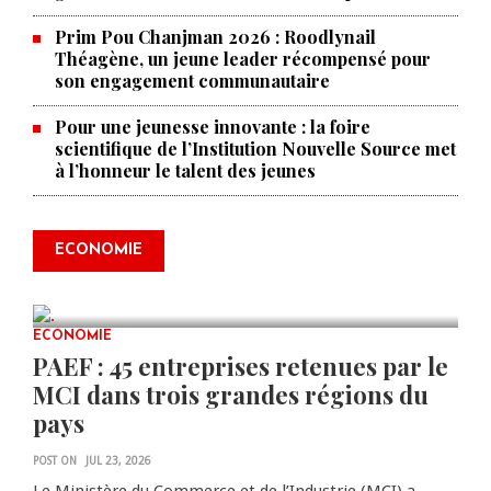
Prim Pou Chanjman 2026 : Roodlynail
Théagène, un jeune leader récompensé pour
son engagement communautaire
Pour une jeunesse innovante : la foire
scientifique de l’Institution Nouvelle Source met
à l’honneur le talent des jeunes
Produire le savoir pour
transformer Haïti : BRH lance la
2ᵉ édition de ses Journées
ECONOMIE
scientifiques
JUL 23, 2026
0 COMMENTS
ECONOMIE
PAEF : 45 entreprises retenues par le
MCI dans trois grandes régions du
pays
POST ON
JUL 23, 2026