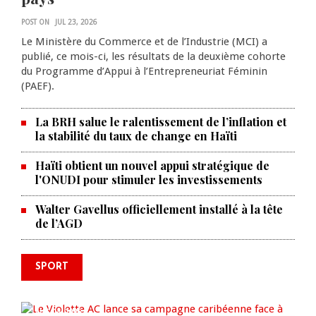
POST ON
JUL 23, 2026
Le Ministère du Commerce et de l’Industrie (MCI) a
publié, ce mois-ci, les résultats de la deuxième cohorte
du Programme d’Appui à l’Entrepreneuriat Féminin
(PAEF).
La BRH salue le ralentissement de l’inflation et
la stabilité du taux de change en Haïti
Haïti obtient un nouvel appui stratégique de
l'ONUDI pour stimuler les investissements
Walter Gavellus officiellement installé à la tête
de l’AGD
SPORT
Le Violette AC lance sa campagne
caribéenne face à Defence Force
AUG 04, 2026