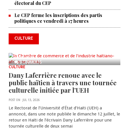
électoral du CEP
La Chambre de commerce et de
Le CEP ferme les inscriptions des partis
politiques ce vendredi à 17 heures
l'industrie haïtiano-africaine
annonce des activités pour
commémorer le 235e
CULTURE
anniversaire de la cérémonie du
Bois Caïman
AUG 05, 2026
0 COMMENTS
CULTURE
Dany Laferrière renoue avec le
public haïtien à travers une tournée
culturelle initiée par l’UEH
POST ON
JUL 13, 2026
Le Rectorat de l’Université d’État d’Haïti (UEH) a
annoncé, dans une note publiée le dimanche 12 juillet, le
retour en Haïti de l’écrivain Dany Laferrière pour une
tournée culturelle de deux semai