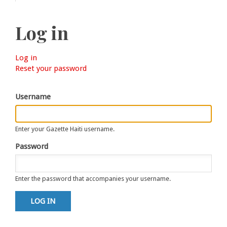
Log in
Log in
(active
Primary
Reset your password
tab)
tabs
Username
Enter your Gazette Haiti username.
Password
Enter the password that accompanies your username.