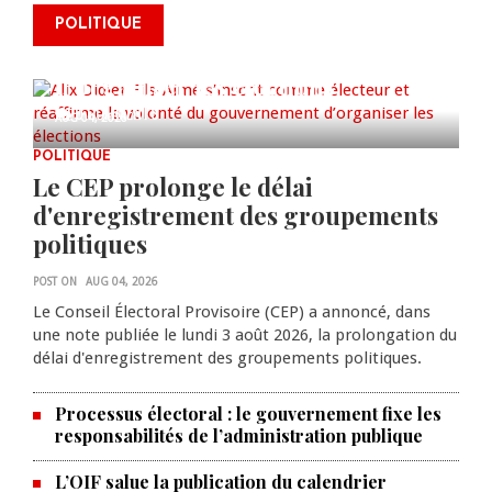
Alix Didier Fils-Aimé s’inscrit
POLITIQUE
comme électeur et réaffirme la
volonté du gouvernement
d’organiser les élections
0 COMMENTS
AUG 04, 2026
POLITIQUE
Le CEP prolonge le délai
d'enregistrement des groupements
politiques
POST ON
AUG 04, 2026
Le Conseil Électoral Provisoire (CEP) a annoncé, dans
une note publiée le lundi 3 août 2026, la prolongation du
délai d'enregistrement des groupements politiques.
Processus électoral : le gouvernement fixe les
responsabilités de l’administration publique
L’OIF salue la publication du calendrier