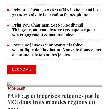
Prix RFI Théâtre 2026 : Haïti s’invite parmi les
grandes voix de la création francophone
Prim Pou Chanjman 2026 : Roodlynail
Théagène, un jeune leader récompensé pour
son engagement communautaire
Pour une jeunesse innovante : la foire
scientifique de l’Institution Nouvelle Source met
à l’honneur le talent des jeunes
Produire le savoir pour
transformer Haïti : BRH lance la
2ᵉ édition de ses Journées
ECONOMIE
scientifiques
JUL 23, 2026
0 COMMENTS
ECONOMIE
PAEF : 45 entreprises retenues par le
MCI dans trois grandes régions du
pays